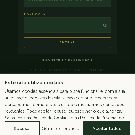
PASSWORD
ENTRAR
ESQUECEU A PASSWORD?
ACESSO EXCLUSIVO À EQUIPA INTERNA
Este site utiliza cookies
Usamos cookies essenciais para o site funcionar e, com a sua
autorização, cookies de estatísticas e de publicidade para
percebermos como o site é usado e mostrarmos conteúdos
relevantes. Pode aceitar, recusar ou escolher o que autoriza.
Saiba mais na
Política de Cookies
e na
Política de Privacidade
.
Recusar
Gerir preferências
Aceitar todos
Português