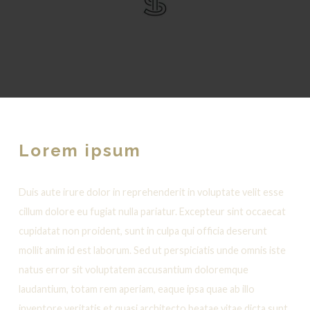
Lorem ipsum
Duis aute irure dolor in reprehenderit in voluptate velit esse
cillum dolore eu fugiat nulla pariatur. Excepteur sint occaecat
cupidatat non proident, sunt in culpa qui officia deserunt
mollit anim id est laborum. Sed ut perspiciatis unde omnis iste
natus error sit voluptatem accusantium doloremque
laudantium, totam rem aperiam, eaque ipsa quae ab illo
inventore veritatis et quasi architecto beatae vitae dicta sunt