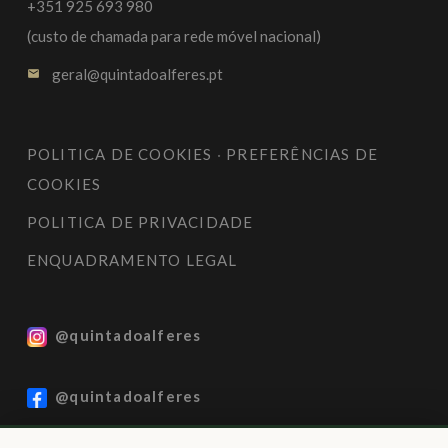
+351 925 693 980
(custo de chamada para rede móvel nacional)
geral@quintadoalferes.pt
email
POLITICA DE COOKIES
·
PREFERÊNCIAS DE
COOKIES
POLITICA DE PRIVACIDADE
ENQUADRAMENTO LEGAL
@quintadoalferes
@quintadoalferes