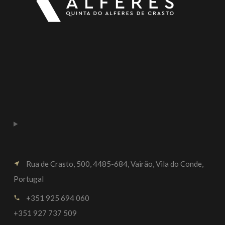
Rua de Crasto, 500, 4485-684, Vairão, Vila do Conde,
near_me
Portugal
+351 925 694 060
call
+351 927 737 509