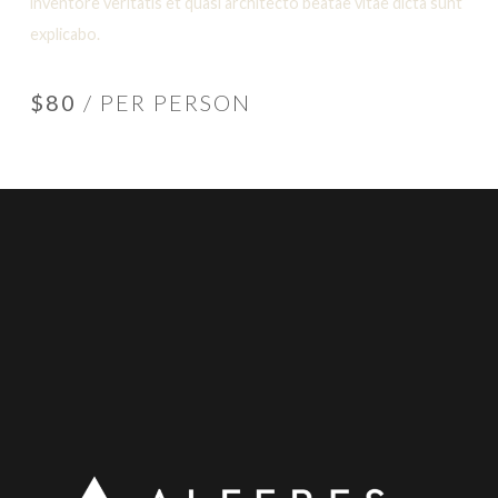
inventore veritatis et quasi architecto beatae vitae dicta sunt
explicabo.
$80
/ PER PERSON