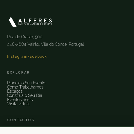
Rua de Crasto, 500
4485-684 Vairão, Vila do Conde, Portugal
Instagram
Facebook
EXPLORAR
Planeie o Seu Evento
Como Trabalhamos
Espaços
Construa o Seu Dia
Eventos Reais
Visita virtual
CONTACTOS
✆
+351 925 694 060