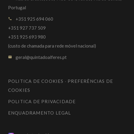
Portugal
+351 925 694 060
call
+351 927 737 509
+351 925 693 980
(custo de chamada para rede móvel nacional)
geral@quintadoalferes.pt
email
POLITICA DE COOKIES
·
PREFERÊNCIAS DE
COOKIES
POLITICA DE PRIVACIDADE
ENQUADRAMENTO LEGAL