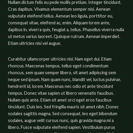
Nullam dictum felis eu pede mollis pretium. Integer tincidunt.
Cras dapibus. Vivamus elementum semper nisi. Aenean
vulputate eleifend tellus. Aenean leo ligula, porttitor eu,
consequat vitae, eleifend ac, enim. Aliquam lorem ante,
dapibus in, viverra quis, feugiat a, tellus. Phasellus viverra nulla
ut metus varius laoreet. Quisque rutrum. Aenean imperdiet.
Etiam ultricies nisi vel augue.
Curabitur ullamcorper ultricies nisi. Nam eget dui. Etiam
rhoncus. Maecenas tempus, tellus eget condimentum
rhoncus, sem quam semper libero, sit amet adipiscing sem
neque sed ipsum. Nam quam nunc, blandit vel, luctus pulvinar,
hendrerit id, lorem. Maecenas nec odio et ante tincidunt
tempus. Donec vitae sapien ut libero venenatis faucibus.
Nullam quis ante. Etiam sit amet orci eget eros faucibus
tincidunt. Duis leo. Sed fringilla mauris sit amet nibh. Donec
sodales sagittis magna. Sed consequat, leo eget bibendum
sodales, augue velit cursus nunc, quis gravida magna mi a
libero. Fusce vulputate eleifend sapien. Vestibulum purus