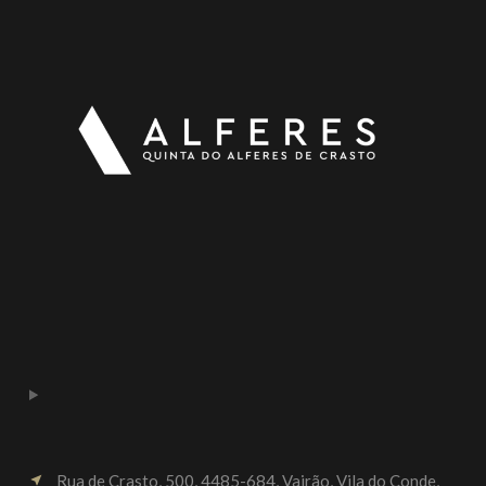
Rua de Crasto, 500, 4485-684, Vairão, Vila do Conde,
near_me