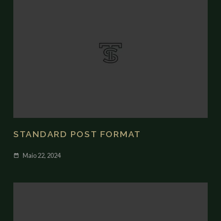
STANDARD POST FORMAT
Maio 22, 2024
date_range