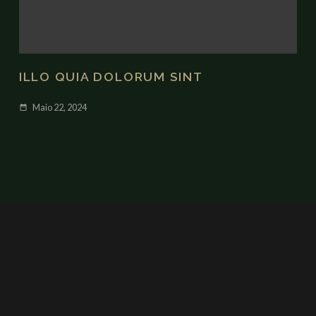
ILLO QUIA DOLORUM SINT
Maio 22, 2024
date_range