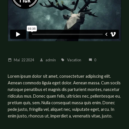
Mai
22
2024
admin
Vacation
0
date_range
person
local_offer
mode_comment
Lorem ipsum dolor sit amet, consectetuer adipiscing elit.
Aenean commodo ligula eget dolor. Aenean massa. Cum sociis
natoque penatibus et magnis dis parturient montes, nascetur
ridiculus mus. Donec quam felis, ultricies nec, pellentesque eu,
pretium quis, sem. Nulla consequat massa quis enim. Donec
pede justo, fringilla vel, aliquet nec, vulputate eget, arcu. In
enim justo, rhoncus ut, imperdiet a, venenatis vitae, justo.