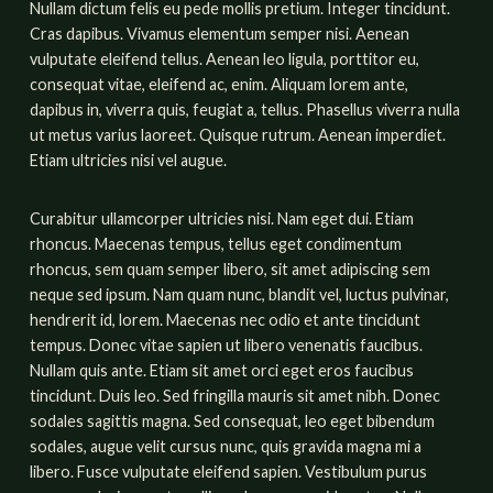
Nullam dictum felis eu pede mollis pretium. Integer tincidunt.
Cras dapibus. Vivamus elementum semper nisi. Aenean
vulputate eleifend tellus. Aenean leo ligula, porttitor eu,
consequat vitae, eleifend ac, enim. Aliquam lorem ante,
dapibus in, viverra quis, feugiat a, tellus. Phasellus viverra nulla
ut metus varius laoreet. Quisque rutrum. Aenean imperdiet.
Etiam ultricies nisi vel augue.
Curabitur ullamcorper ultricies nisi. Nam eget dui. Etiam
rhoncus. Maecenas tempus, tellus eget condimentum
rhoncus, sem quam semper libero, sit amet adipiscing sem
neque sed ipsum. Nam quam nunc, blandit vel, luctus pulvinar,
hendrerit id, lorem. Maecenas nec odio et ante tincidunt
tempus. Donec vitae sapien ut libero venenatis faucibus.
Nullam quis ante. Etiam sit amet orci eget eros faucibus
tincidunt. Duis leo. Sed fringilla mauris sit amet nibh. Donec
sodales sagittis magna. Sed consequat, leo eget bibendum
sodales, augue velit cursus nunc, quis gravida magna mi a
libero. Fusce vulputate eleifend sapien. Vestibulum purus