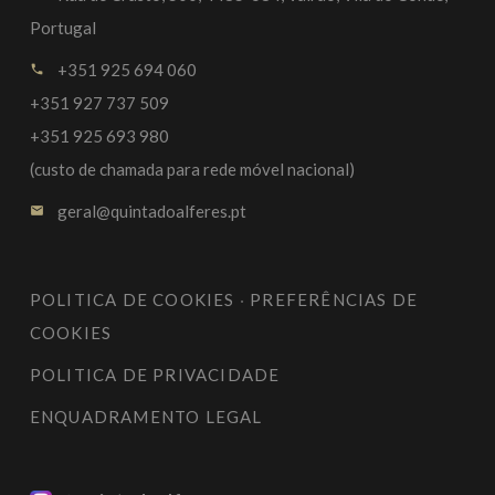
Portugal
+351 925 694 060
call
+351 927 737 509
+351 925 693 980
(custo de chamada para rede móvel nacional)
geral@quintadoalferes.pt
email
POLITICA DE COOKIES
·
PREFERÊNCIAS DE
COOKIES
POLITICA DE PRIVACIDADE
ENQUADRAMENTO LEGAL