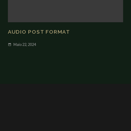
AUDIO POST FORMAT
Maio 22, 2024
date_range