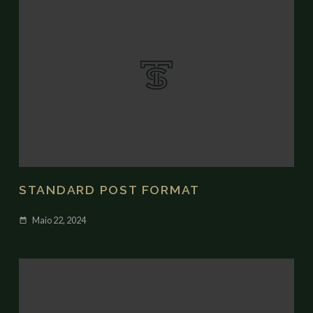
STANDARD POST FORMAT
Maio 22, 2024
date_range