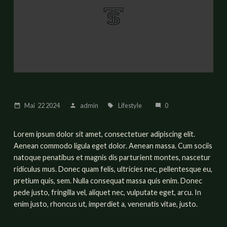
Mai
22
2024
admin
Lifestyle
0
date_range
person
local_offer
mode_comment
Lorem ipsum dolor sit amet, consectetuer adipiscing elit.
Aenean commodo ligula eget dolor. Aenean massa. Cum sociis
natoque penatibus et magnis dis parturient montes, nascetur
ridiculus mus. Donec quam felis, ultricies nec, pellentesque eu,
pretium quis, sem. Nulla consequat massa quis enim. Donec
pede justo, fringilla vel, aliquet nec, vulputate eget, arcu. In
enim justo, rhoncus ut, imperdiet a, venenatis vitae, justo.