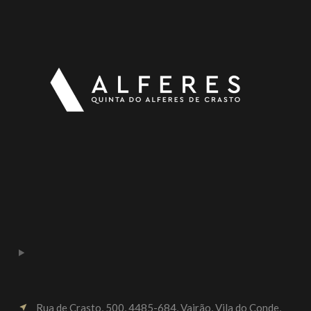
Rua de Crasto, 500, 4485-684, Vairão, Vila do Conde,
near_me